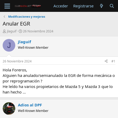
Acceder
Registrarse
Modificaciones y mejoras
Anular EGR
A
F
jlaguif
26 Noviembre 2024
u
e
t
c
jlaguif
J
o
h
Well-Known Member
r
a
d
e
26 Noviembre 2024
#1
i
n
Hola Foreros,
i
Alguien ha anulado/semianulado la EGR de forma mecánica o
c
por reprogramación ?
i
He leído ha varios propietarios de Mazda 5 y Mazda 3 que lo
o
han hecho ...
Adios al DPF
Well-Known Member