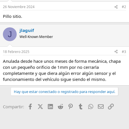
26 Noviembre 2024
#2
Pillo sitio.
jlaguif
J
Well-Known Member
18 Febrero 2025
#3
Anulada desde hace unos meses de forma mecánica, chapa
con un pequeño orificio de 1mm por no cerrarla
completamente y que diera algún error algún sensor y el
funcionamiento del vehículo sigue siendo el mismo.
Hay que estar conectado o registrado para responder aquí.
Facebook
X (Twitter)
LinkedIn
Reddit
Pinterest
Tumblr
WhatsApp
E-mail
Enlace
Compartir: