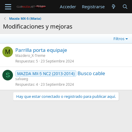
Acceder
Registrarse
Mazda MX-5 (Miata)
Modificaciones y mejoras
Filtros
Parrilla porta equipaje
M
Mazdero_X-Treme
Respuestas
5
23 Septiembre 2024
Busco cable
MAZDA MX-5 NC2 (2013-2014)
S
salvaeg
Respuestas
4
23 Septiembre 2024
Hay que estar conectado o registrado para publicar aquí.