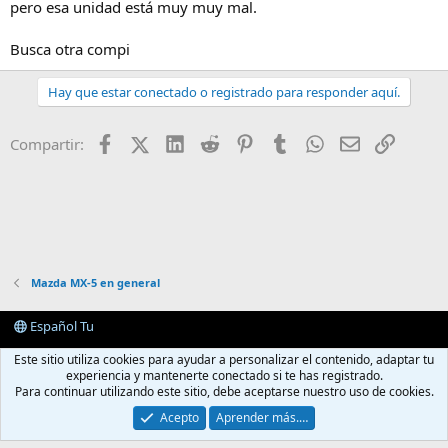
pero esa unidad está muy muy mal.
Busca otra compi
Hay que estar conectado o registrado para responder aquí.
Facebook
X (Twitter)
LinkedIn
Reddit
Pinterest
Tumblr
WhatsApp
E-mail
Enlace
Compartir:
Mazda MX-5 en general
Español Tu
Contactarnos
Términos y reglas
Política de privacidad
Ayuda
Este sitio utiliza cookies para ayudar a personalizar el contenido, adaptar tu
Portal
R
experiencia y mantenerte conectado si te has registrado.
S
Para continuar utilizando este sitio, debe aceptarse nuestro uso de cookies.
S
®
Community platform by XenForo
© 2010-2024 XenForo Ltd.
Acepto
Aprender más.…
Traducido por
XenFacil.com
. © 2010-2019