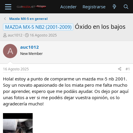
Acceder
Registrarse
Mazda MX-5 en general
Óxido en los bajos
MAZDA MX-5 NB2 (2001-2009)
A
F
auc1012
16 Agosto 2025
u
e
t
c
auc1012
A
o
h
New Member
r
a
d
e
16 Agosto 2025
#1
i
n
Hola! estoy a punto de comprarme un mazda mx-5 nb 2001.
i
Soy un novato apasionado de los miata pero me falta mucho
c
por aprender, espero que me podáis ayudar. Os dejo por aquí
i
unas fotos a ver si me podéis dejar vuestra opinión, os lo
o
agradecería mucho!